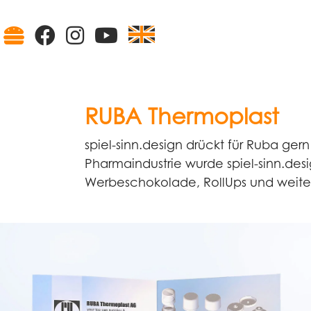
Skip to main content
Skip to page footer
RUBA Thermoplast
spiel-sinn.design drückt für Ruba ge
Pharmaindustrie wurde spiel-sinn.des
Werbeschokolade, RollUps und weite