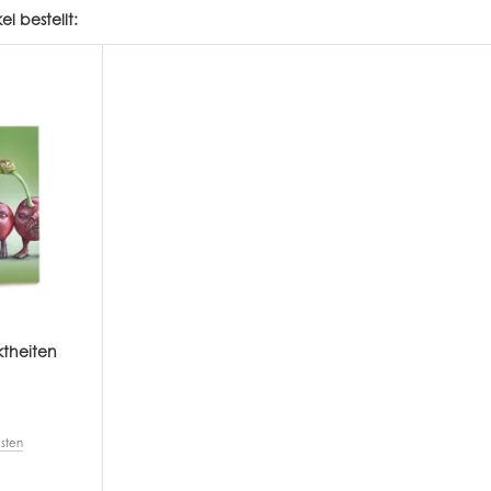
l bestellt:
ktheiten
sten